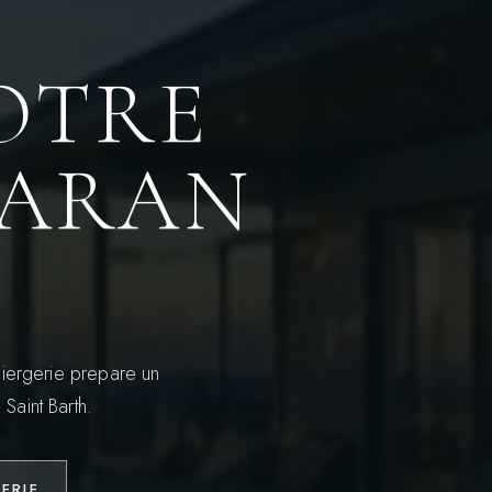
OTRE
MARAN
ciergerie prepare un
Saint Barth.
ERIE