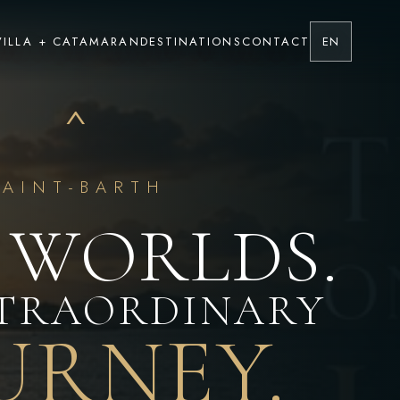
VILLA + CATAMARAN
DESTINATIONS
CONTACT
EN
^
SAINT-BARTH
 WORLDS.
XTRAORDINARY
URNEY.