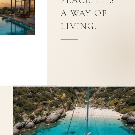
PLACE. IT’S
A WAY OF
LIVING.