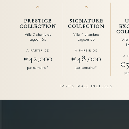
^
^
PRESTIGE
SIGNATURE
U
COLLECTION
COLLECTION
EX
COL
Villa 3 chambres
Villa 4 chambres
Lagoon 55
Lagoon 55
Vill
L
A PARTIR DE
A PARTIR DE
€42,000
€48,000
A 
€5
par semaine*
par semaine*
pa
TARIFS TAXES INCLUSES