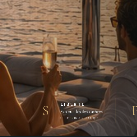
LIBERTE
S
Explorer les iles cachees
et les criques secretes