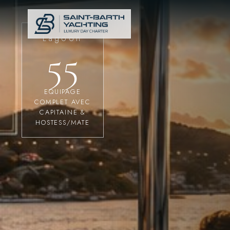
Lagoon
55
EQUIPAGE
COMPLET AVEC
CAPITAINE &
HOSTESS/MATE