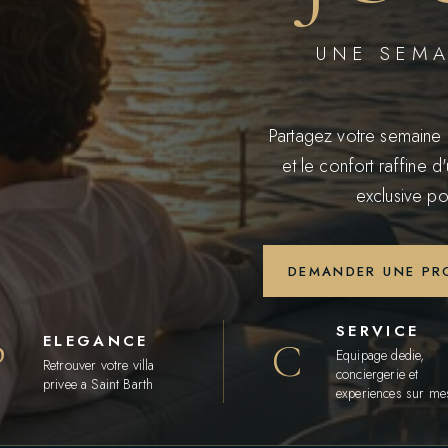
UNE SEMA
Partagez votre semaine 
et le confort raffine d
exclusive po
DEMANDER UNE PR
SERVICE
ELEGANCE
P
C
Equipage dedie,
Retrouver votre villa
conciergerie et
privee a Saint Barth
experiences sur me