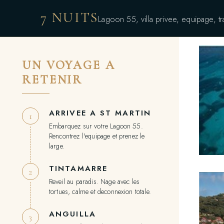
7 NUITS
Lagoon 55, villa privee, equipage, tr
UN VOYAGE A
RETENIR
ARRIVEE A ST MARTIN
1
Embarquez sur votre Lagoon 55.
Rencontrez l'equipage et prenez le
large.
TINTAMARRE
2
Reveil au paradis. Nage avec les
tortues, calme et deconnexion totale.
ANGUILLA
3