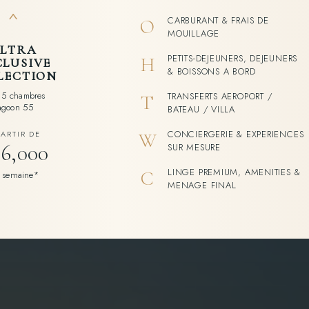
^
CARBURANT & FRAIS DE
O
MOUILLAGE
LTRA
PETITS-DEJEUNERS, DEJEUNERS
H
CLUSIVE
& BOISSONS A BORD
LECTION
a 5 chambres
TRANSFERTS AEROPORT /
T
agoon 55
BATEAU / VILLA
CONCIERGERIE & EXPERIENCES
PARTIR DE
W
6,000
SUR MESURE
LINGE PREMIUM, AMENITIES &
C
r semaine*
MENAGE FINAL